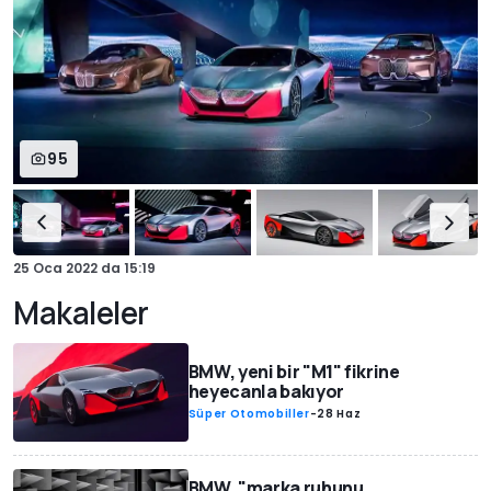
95
25 Oca 2022
da
15:19
Makaleler
BMW, yeni bir "M1" fikrine
heyecanla bakıyor
Süper Otomobiller
-
28 Haz
BMW, "marka ruhunu