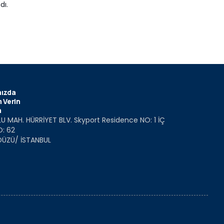
dı.
ızda
 Verin
m
U MAH. HÜRRİYET BLV. Skyport Residence NO: 1 İÇ
O: 62
DÜZÜ/ İSTANBUL