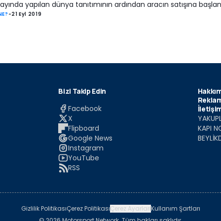
ayında yapılan dünya tanıtımının ardından aracın satışına başlan
NE?
-
21 Eyl 2019
Bizi Takip Edin
Hakkım
Reklam
Facebook
İletişi
X
YAKUPL
Flipboard
KAPI N
Google News
BEYLİK
Instagram
YouTube
RSS
Gizlilik Politikası
Çerez Politikası
Çerez Ayarları
Kullanım Şartları
© 2026 Motorsport Network. Tüm hakları saklıdır.