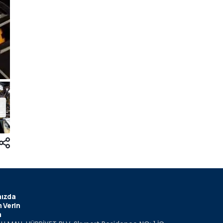
ızda
 Verin
m