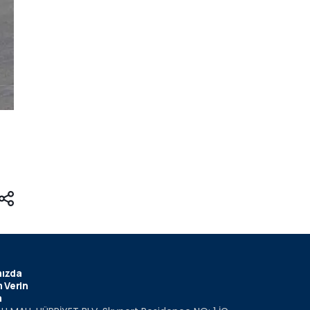
ızda
 Verin
m