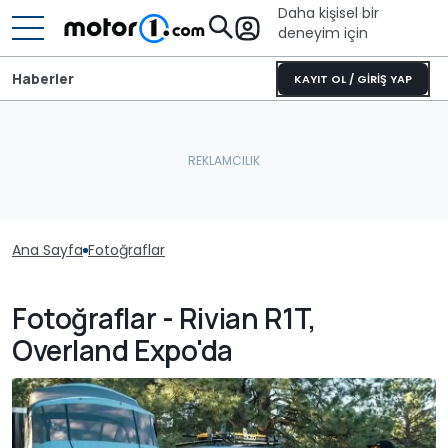
Daha kişisel bir
deneyim için
Haberler
KAYIT OL / GİRİŞ YAP
Ana Sayfa
Fotoğraflar
Fotoğraflar - Rivian R1T,
Overland Expo'da