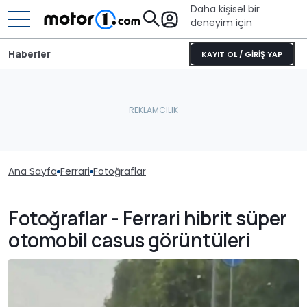
Daha kişisel bir
deneyim için
Haberler
KAYIT OL / GİRİŞ YAP
Ana Sayfa
Ferrari
Fotoğraflar
Fotoğraflar - Ferrari hibrit süper
otomobil casus görüntüleri