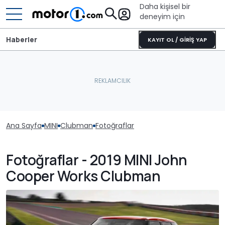
Daha kişisel bir
deneyim için
Haberler
KAYIT OL / GİRİŞ YAP
Ana Sayfa
MINI
Clubman
Fotoğraflar
Fotoğraflar - 2019 MINI John
Cooper Works Clubman