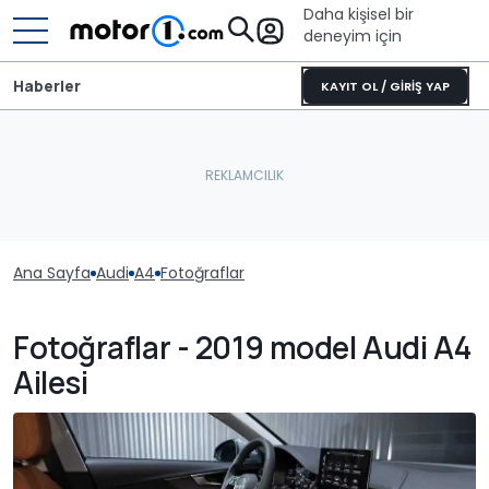
Daha kişisel bir
deneyim için
Haberler
KAYIT OL / GİRİŞ YAP
Ana Sayfa
Audi
A4
Fotoğraflar
Fotoğraflar - 2019 model Audi A4
Ailesi