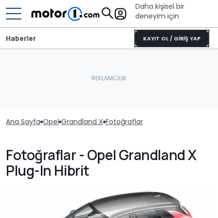
Daha kişisel bir
deneyim için
Haberler
KAYIT OL / GİRİŞ YAP
Ana Sayfa
Opel
Grandland X
Fotoğraflar
Fotoğraflar - Opel Grandland X
Plug-In Hibrit