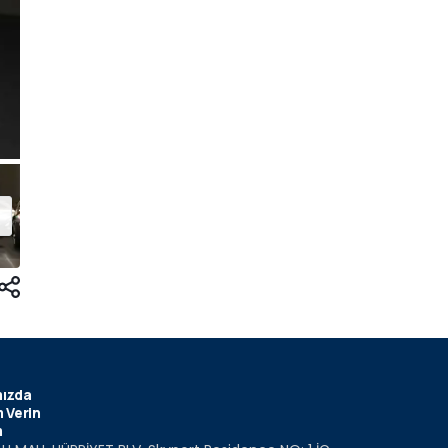
ızda
 Verin
m