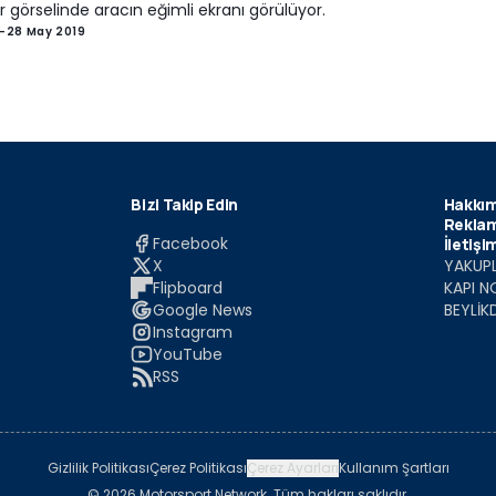
 görselinde aracın eğimli ekranı görülüyor.
-
28 May 2019
Bizi Takip Edin
Hakkım
Reklam
Facebook
İletişi
X
YAKUPL
Flipboard
KAPI N
Google News
BEYLİK
Instagram
YouTube
RSS
Gizlilik Politikası
Çerez Politikası
Çerez Ayarları
Kullanım Şartları
© 2026 Motorsport Network. Tüm hakları saklıdır.