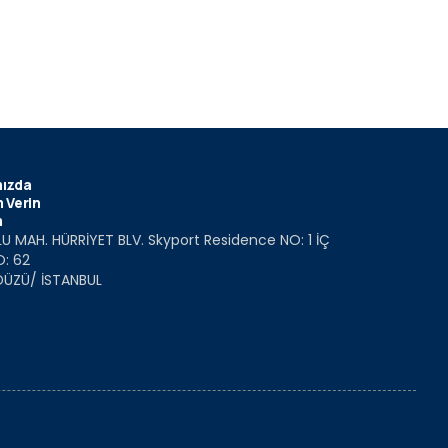
ızda
 Verin
m
U MAH. HÜRRİYET BLV. Skyport Residence NO: 1 İÇ
O: 62
DÜZÜ/ İSTANBUL