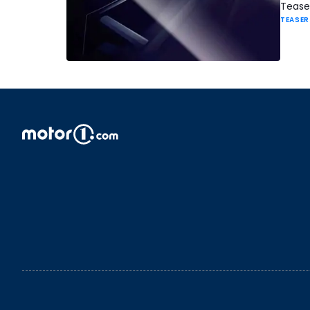
Teaser
TEASER