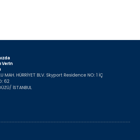
ızda
 Verin
m
U MAH. HÜRRİYET BLV. Skyport Residence NO: 1 İÇ
O: 62
DÜZÜ/ İSTANBUL