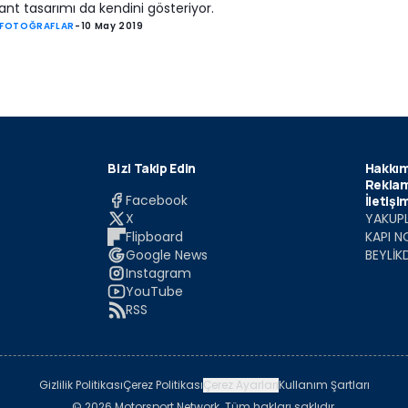
 jant tasarımı da kendini gösteriyor.
 FOTOĞRAFLAR
-
10 May 2019
Bizi Takip Edin
Hakkım
Reklam
Facebook
İletişi
X
YAKUPL
Flipboard
KAPI N
Google News
BEYLİK
Instagram
YouTube
RSS
Gizlilik Politikası
Çerez Politikası
Çerez Ayarları
Kullanım Şartları
© 2026 Motorsport Network. Tüm hakları saklıdır.