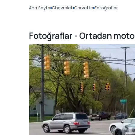
Ana Sayfa
Chevrolet
Corvette
Fotoğraflar
Fotoğraflar - Ortadan moto