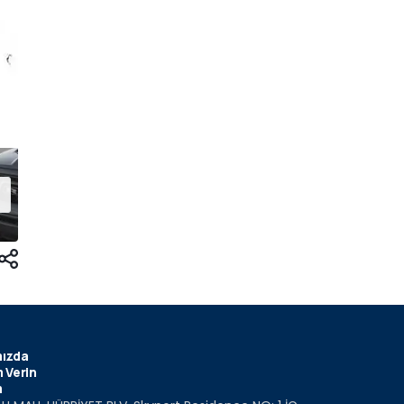
ızda
 Verin
m