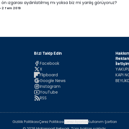
 ön ızgarası aydınlatılmış mı yoksa biz mi yanlış görüyoruz?
-
2 Tem 2019
Bizi Takip Edin
Hakkım
Reklam
Facebook
İletişi
X
YAKUPL
Flipboard
KAPI N
Google News
BEYLİK
Instagram
YouTube
RSS
Gizlilik Politikası
Çerez Politikası
Çerez Ayarları
Kullanım Şartları
© 2026 Motorsport Network. Tüm hakları saklıdır.