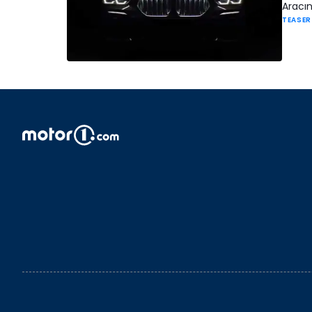
Aracın
TEASER