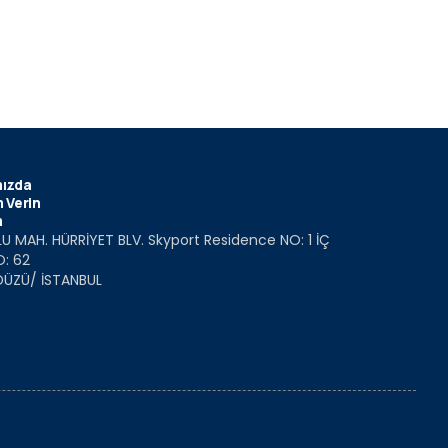
ızda
 Verin
m
U MAH. HÜRRİYET BLV. Skyport Residence NO: 1 İÇ
O: 62
DÜZÜ/ İSTANBUL