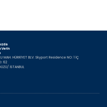
ızda
 Verin
m
U MAH. HÜRRİYET BLV. Skyport Residence NO: 1 İÇ
O: 62
DÜZÜ/ İSTANBUL