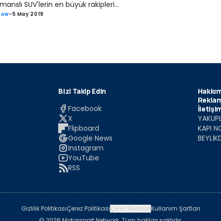
manslı SUV'lerin en büyük rakipleri...
how
-
5 May 2019
Bizi Takip Edin
Hakkım
Reklam
Facebook
İletişi
X
YAKUPL
Flipboard
KAPI N
Google News
BEYLİK
Instagram
YouTube
RSS
Gizlilik Politikası
Çerez Politikası
Çerez Ayarları
Kullanım Şartları
© 2026 Motorsport Network. Tüm hakları saklıdır.