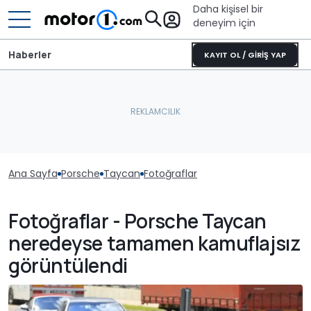
Daha kişisel bir
deneyim için
Haberler
KAYIT OL / GİRİŞ YAP
Ana Sayfa
Porsche
Taycan
Fotoğraflar
Fotoğraflar - Porsche Taycan
neredeyse tamamen kamuflajsız
görüntülendi