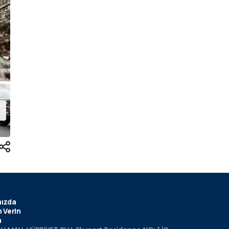
ızda
 Verin
m