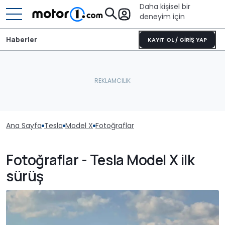
Daha kişisel bir
deneyim için
Haberler
KAYIT OL / GİRİŞ YAP
Ana Sayfa
Tesla
Model X
Fotoğraflar
Fotoğraflar - Tesla Model X ilk
sürüş