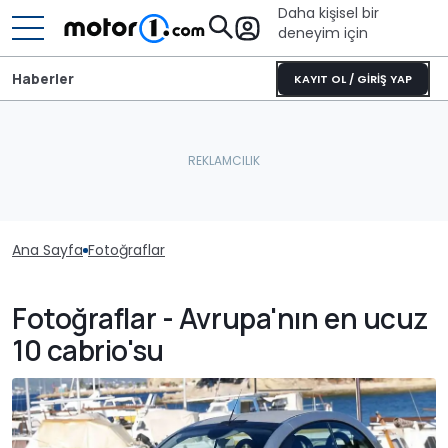
Daha kişisel bir
deneyim için
Haberler
KAYIT OL / GİRİŞ YAP
Ana Sayfa
Fotoğraflar
Fotoğraflar - Avrupa'nın en ucuz
10 cabrio'su