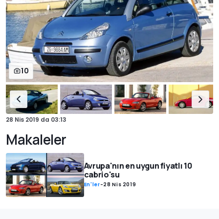
10
28 Nis 2019
da
03:13
Makaleler
Avrupa'nın en uygun fiyatlı 10
cabrio'su
En'ler
-
28 Nis 2019