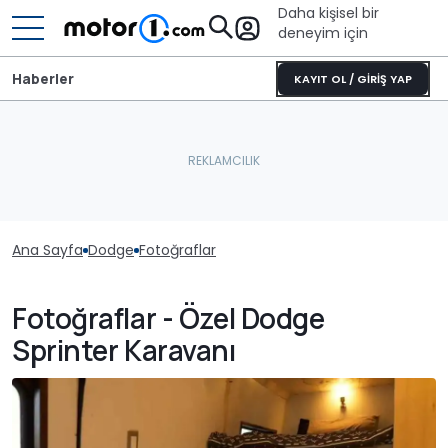
Daha kişisel bir
deneyim için
Haberler
KAYIT OL / GİRİŞ YAP
Ana Sayfa
Dodge
Fotoğraflar
Fotoğraflar - Özel Dodge
Sprinter Karavanı