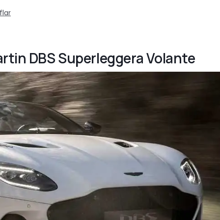
flar
artin DBS Superleggera Volante