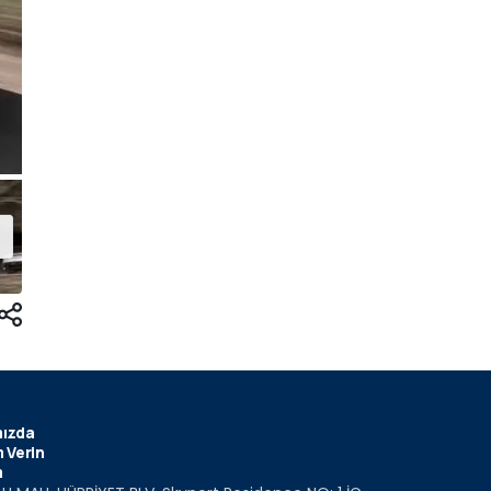
ızda
 Verin
m