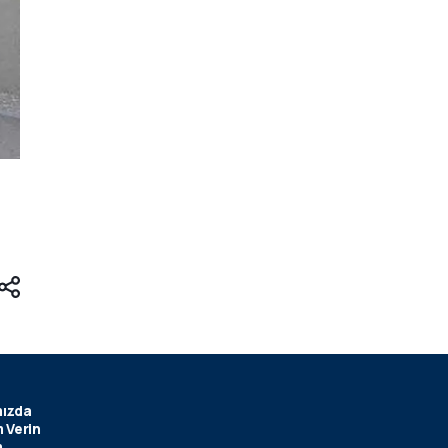
ızda
 Verin
m