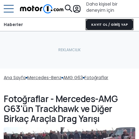
Daha kişisel bir
deneyim için
Haberler
KAYIT OL / GİRİŞ YAP
Ana Sayfa
Mercedes-Benz
AMG G63
Fotoğraflar
Fotoğraflar - Mercedes-AMG
G63'ün Trackhawk ve Diğer
Birkaç Araçla Drag Yarışı