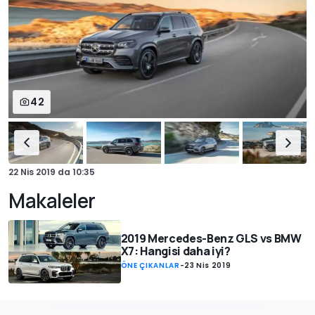
42
22 Nis 2019
da
10:35
Makaleler
2019 Mercedes-Benz GLS vs BMW
X7: Hangisi daha iyi?
ÖNE ÇIKANLAR
-
23 Nis 2019