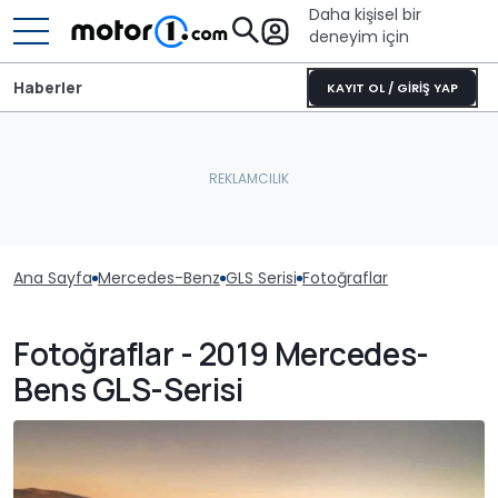
Daha kişisel bir
deneyim için
Haberler
KAYIT OL / GİRİŞ YAP
Ana Sayfa
Mercedes-Benz
GLS Serisi
Fotoğraflar
Fotoğraflar - 2019 Mercedes-
Bens GLS-Serisi