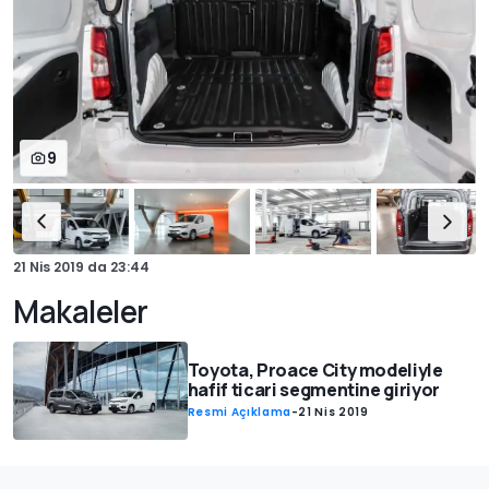
9
21 Nis 2019
da
23:44
Makaleler
Toyota, Proace City modeliyle
hafif ticari segmentine giriyor
Resmi Açıklama
-
21 Nis 2019