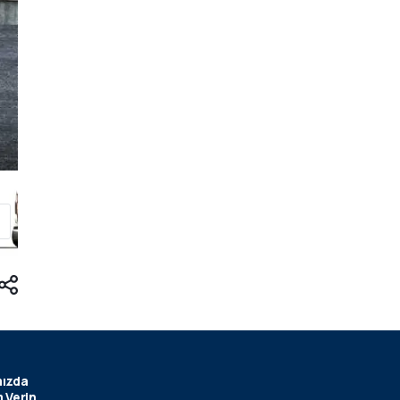
ızda
 Verin