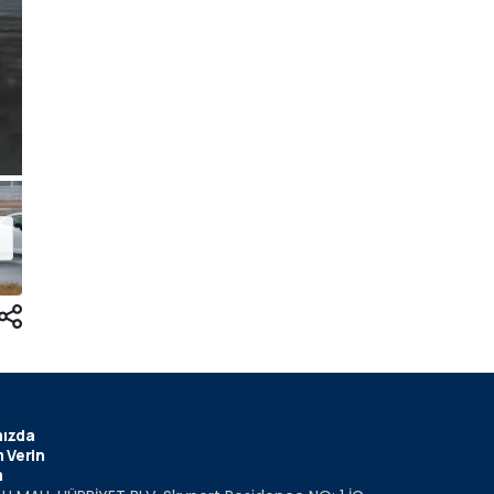
ızda
 Verin
m