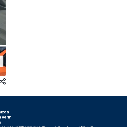
ızda
 Verin
m