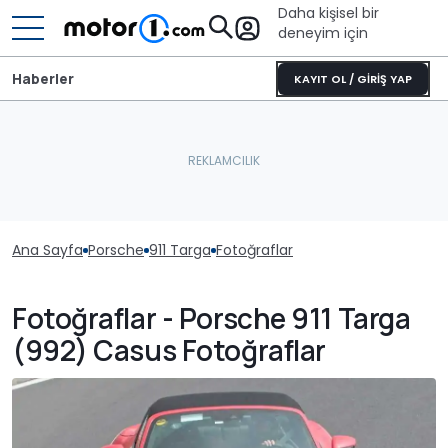
Daha kişisel bir
deneyim için
Haberler
KAYIT OL / GİRİŞ YAP
Ana Sayfa
Porsche
911 Targa
Fotoğraflar
Fotoğraflar - Porsche 911 Targa
(992) Casus Fotoğraflar