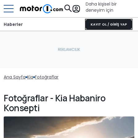
Daha kişisel bir
deneyim için
Haberler
KAYIT OL / GİRİŞ YAP
Ana Sayfa
Kia
Fotoğraflar
Fotoğraflar - Kia Habaniro
Konsepti