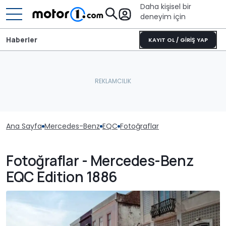
Daha kişisel bir
deneyim için
Haberler
KAYIT OL / GİRİŞ YAP
Ana Sayfa
Mercedes-Benz
EQC
Fotoğraflar
Fotoğraflar - Mercedes-Benz
EQC Edition 1886