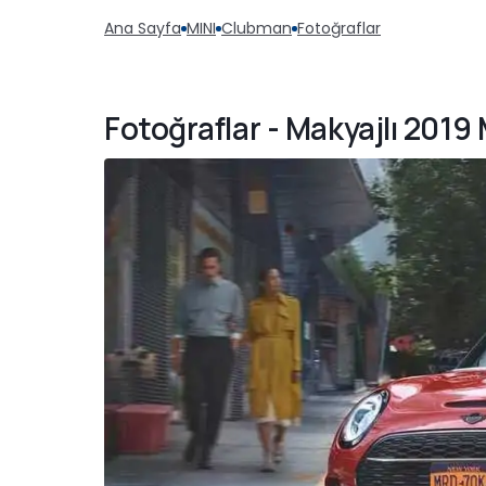
Ana Sayfa
MINI
Clubman
Fotoğraflar
Fotoğraflar - Makyajlı 201