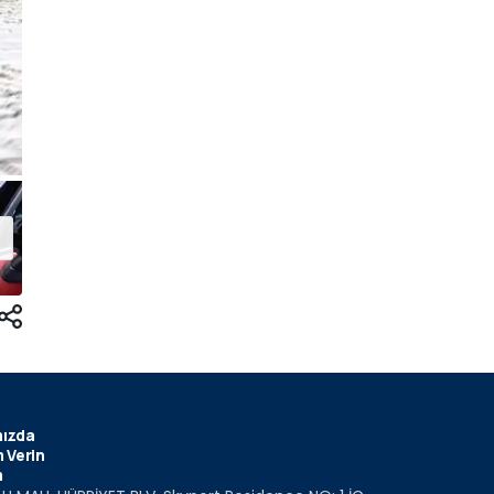
ızda
 Verin
m