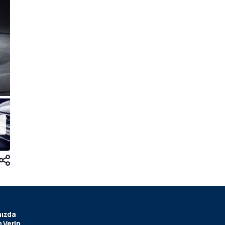
ızda
 Verin