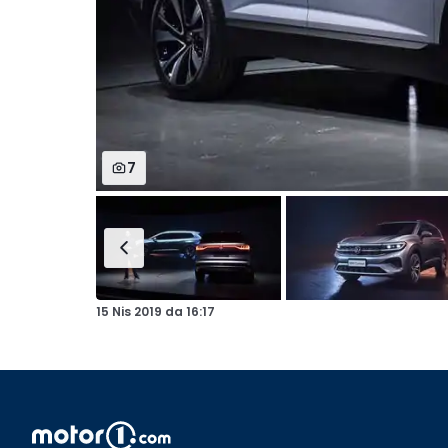
7
15 Nis 2019
da
16:17