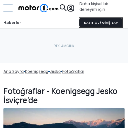
Daha kişisel bir
deneyim için
Haberler
KAYIT OL / GİRİŞ YAP
Ana Sayfa
Koenigsegg
Jesko
Fotoğraflar
Fotoğraflar - Koenigsegg Jesko
İsviçre'de