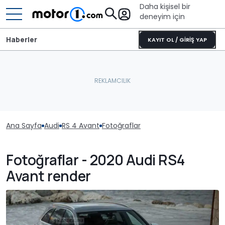
Daha kişisel bir
deneyim için
Haberler
KAYIT OL / GİRİŞ YAP
Ana Sayfa
Audi
RS 4 Avant
Fotoğraflar
Fotoğraflar - 2020 Audi RS4
Avant render