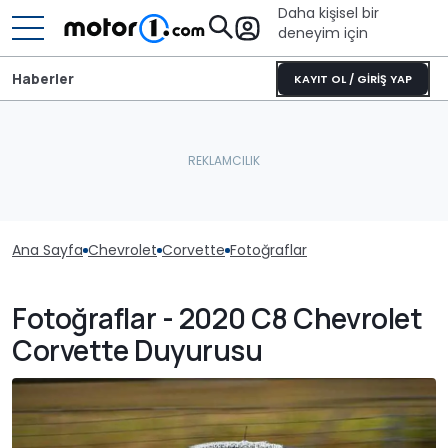
Daha kişisel bir
deneyim için
Haberler
KAYIT OL / GİRİŞ YAP
Ana Sayfa
Chevrolet
Corvette
Fotoğraflar
Fotoğraflar - 2020 C8 Chevrolet
Corvette Duyurusu