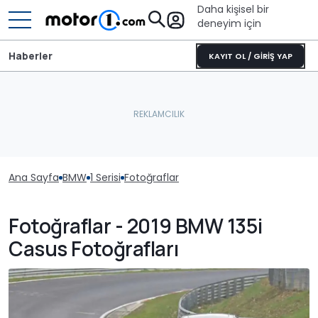
Daha kişisel bir
deneyim için
Haberler
KAYIT OL / GİRİŞ YAP
Ana Sayfa
BMW
1 Serisi
Fotoğraflar
Fotoğraflar - 2019 BMW 135i
Casus Fotoğrafları