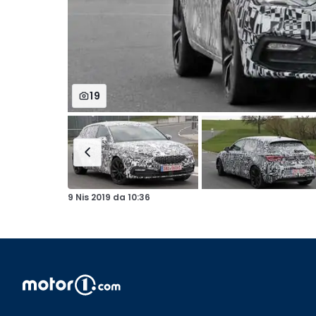
19
9 Nis 2019
da
10:36