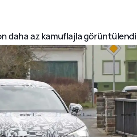
on daha az kamuflajla görüntülendi