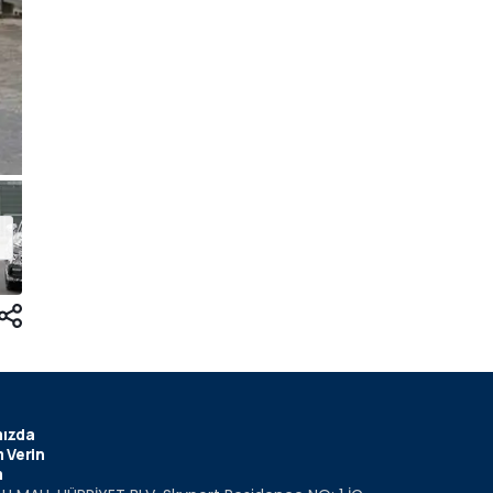
ızda
 Verin
m