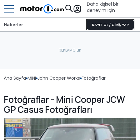
Daha kişisel bir
deneyim için
Haberler
KAYIT OL / GİRİŞ YAP
Ana Sayfa
MINI
John Cooper Works
Fotoğraflar
Fotoğraflar - Mini Cooper JCW
GP Casus Fotoğrafları