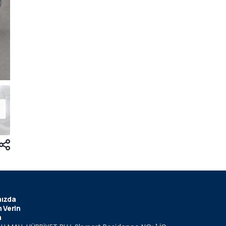
ızda
 Verin
m