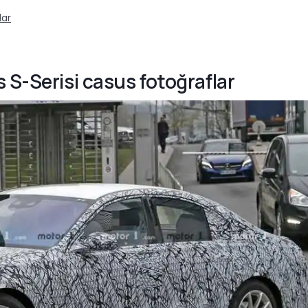
lar
 S-Serisi casus fotoğraflar