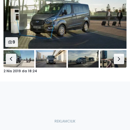
9
2 Nis 2019
da
18:24