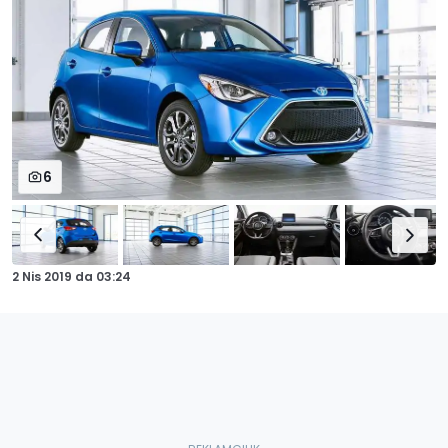
6
2 Nis 2019
da
03:24