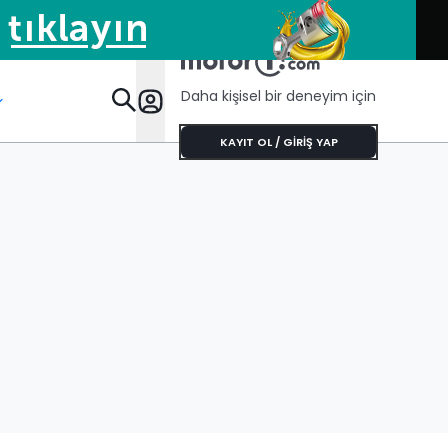
Daha kişisel bir deneyim için
Öze
KAYIT OL / GİRİŞ YAP