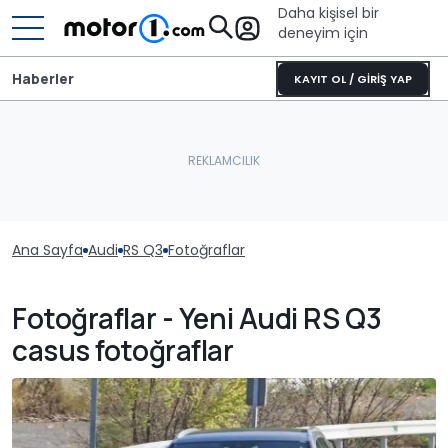
Daha kişisel bir
deneyim için
Haberler
KAYIT OL / GİRİŞ YAP
Ana Sayfa
Audi
RS Q3
Fotoğraflar
Fotoğraflar - Yeni Audi RS Q3
casus fotoğraflar