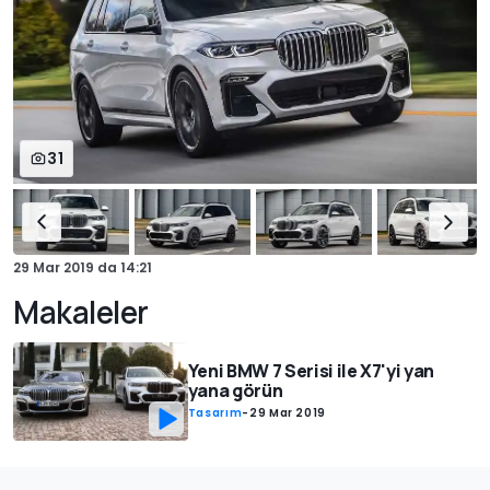
31
29 Mar 2019
da
14:21
Makaleler
Yeni BMW 7 Serisi ile X7'yi yan
yana görün
Tasarım
-
29 Mar 2019