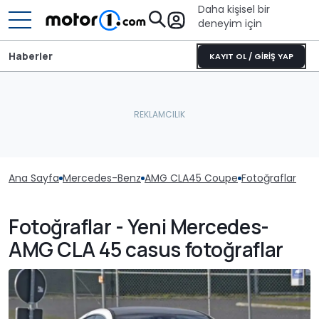
Daha kişisel bir
deneyim için
Haberler
KAYIT OL / GİRİŞ YAP
Ana Sayfa
Mercedes-Benz
AMG CLA45 Coupe
Fotoğraflar
Fotoğraflar - Yeni Mercedes-
AMG CLA 45 casus fotoğraflar