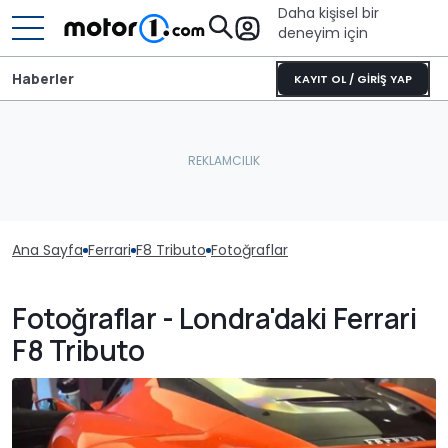
Daha kişisel bir
deneyim için
Haberler
KAYIT OL / GİRİŞ YAP
Ana Sayfa
Ferrari
F8 Tributo
Fotoğraflar
Fotoğraflar - Londra'daki Ferrari
F8 Tributo