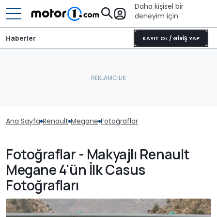
Daha kişisel bir
deneyim için
Haberler
KAYIT OL / GİRİŞ YAP
Ana Sayfa
Renault
Megane
Fotoğraflar
Fotoğraflar - Makyajlı Renault
Megane 4'ün İlk Casus
Fotoğrafları