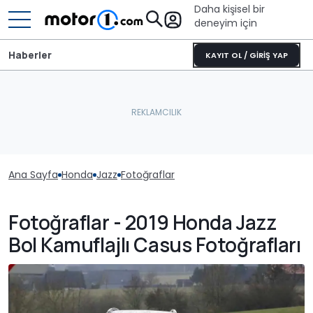
Daha kişisel bir
deneyim için
Haberler
KAYIT OL / GİRİŞ YAP
Ana Sayfa
Honda
Jazz
Fotoğraflar
Fotoğraflar - 2019 Honda Jazz
Bol Kamuflajlı Casus Fotoğrafları