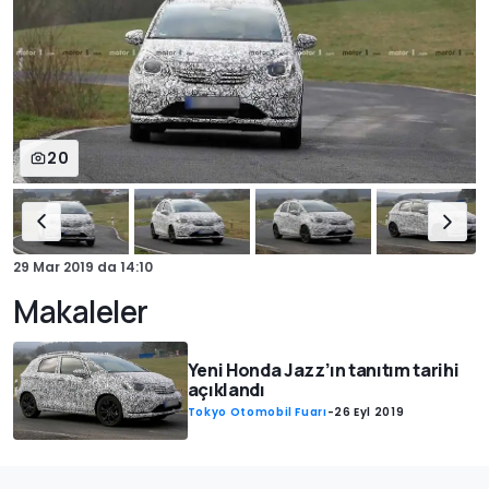
20
29 Mar 2019
da
14:10
Makaleler
Yeni Honda Jazz’ın tanıtım tarihi
açıklandı
Tokyo Otomobil Fuarı
-
26 Eyl 2019