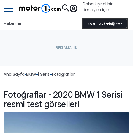
Daha kişisel bir
deneyim için
Haberler
KAYIT OL / GİRİŞ YAP
Ana Sayfa
BMW
1 Serisi
Fotoğraflar
Fotoğraflar - 2020 BMW 1 Serisi
resmi test görselleri